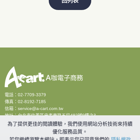
回列表
電話：
02-7709-3379
傳真：02-8192-7185
信箱：
service@a-cart.com.tw
地址：
台北市信義區忠孝東路五段482號9樓之3
|
隱私權宣告
|
為了提供更佳的閱讀體驗，我們使用網站分析技術來持續
優化服務品質。
若您繼續瀏覽本網站，即表示您已同意我們的
隱私權政