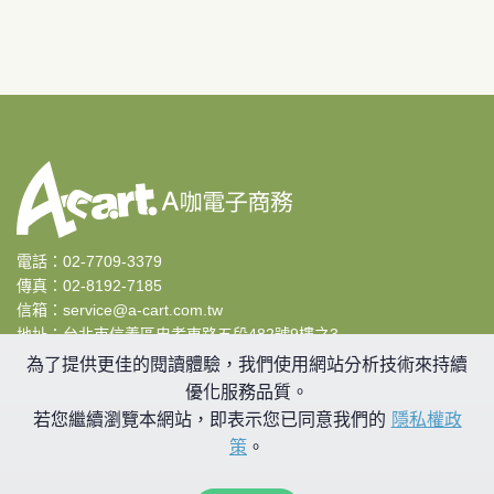
電話：
02-7709-3379
傳真：02-8192-7185
信箱：
service@a-cart.com.tw
地址：
台北市信義區忠孝東路五段482號9樓之3
|
隱私權宣告
|
為了提供更佳的閱讀體驗，我們使用網站分析技術來持續
優化服務品質。
若您繼續瀏覽本網站，即表示您已同意我們的
隱私權政
策
。
Copyright © 2023 UrStar Inc. All Rights Reserved